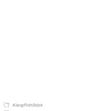
KlangFrühStück