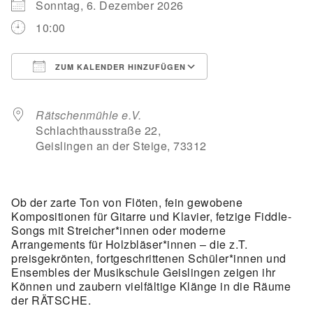
Sonntag, 6. Dezember 2026
10:00
ZUM KALENDER HINZUFÜGEN
ICS herunterladen
Google Kalender
iCalendar
Office 365
Outlook Live
Rätschenmühle e.V.
Schlachthausstraße 22,
Geislingen an der Steige, 73312
Ob der zarte Ton von Flöten, fein gewobene
Kompositionen für Gitarre und Klavier, fetzige Fiddle-
Songs mit Streicher*innen oder moderne
Arrangements für Holzbläser*innen – die z.T.
preisgekrönten, fortgeschrittenen Schüler*innen und
Ensembles der Musikschule Geislingen zeigen ihr
Können und zaubern vielfältige Klänge in die Räume
der RÄTSCHE.