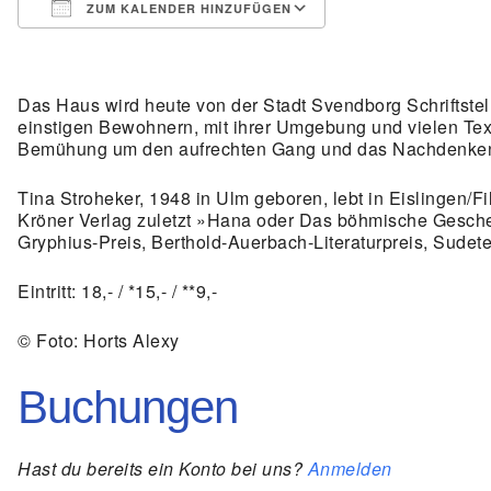
ZUM KALENDER HINZUFÜGEN
ICS herunterladen
Google Kalender
iCalendar
Office 365
Outlook Live
Das Haus wird heute von der Stadt Svendborg Schriftstell
einstigen Bewohnern, mit ihrer Umgebung und vielen Tex
Bemühung um den aufrechten Gang und das Nachdenken
Tina Stroheker, 1948 in Ulm geboren, lebt in Eislingen/Fi
Kröner Verlag zuletzt »Hana oder Das böhmische Geschenk
Gryphius-Preis, Berthold-Auerbach-Literaturpreis, Sudeten
Eintritt: 18,- / *15,- / **9,-
© Foto: Horts Alexy
Buchungen
Hast du bereits ein Konto bei uns?
Anmelden