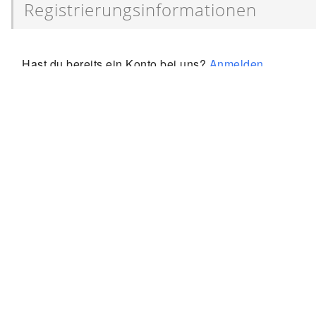
Registrierungsinformationen
Hast du bereits ein Konto bei uns?
Anmelden
Name
*
E-Mail
*
Postleitzahl
*