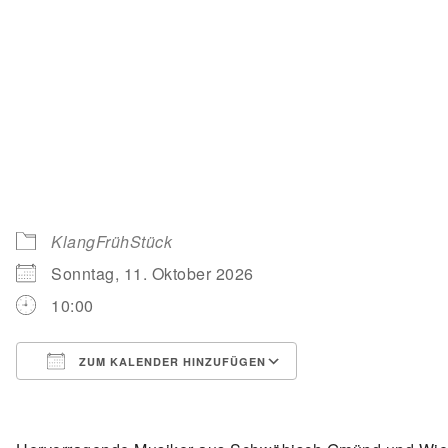
KlangFrühStück
Sonntag, 11. Oktober 2026
10:00
ZUM KALENDER HINZUFÜGEN
ICS herunterladen
Google Kalender
iCalendar
Office 365
Outlook Live