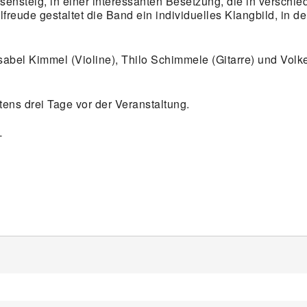
steig, in einer interessanten Besetzung, die in verschie
lfreude gestaltet die Band ein individuelles Klangbild, in d
bel Kimmel (Violine), Thilo Schimmele (Gitarre) und Volk
tens drei Tage vor der Veranstaltung.
-