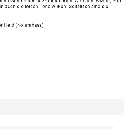
dene Genres des Jazz eintauchen. Ob Latin, Swing, Pop
em auch die leisen Töne wirken. Solistisch sind sie
er Held (Kontrabass)